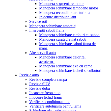
Manopera segmentare motor
Manopera schimbare tampoane motor
Manopera reconditionare turbina
Inlocuire distributie lant
Service roti
Manopera schimbare ambreiaj
Interventii saboti frana
Manopera schimbare tamburi cu saboti
Manopera curatat/reglat saboti
Manopera schimbare saboti frana de
mana
Alte servicii auto
Manopera schimbare calorifel
aeroterma
Manopera schimbare axe cu came
Manopera schimbare tacheti si culbutori
Revizie auto
Revizie completa rampa
Revizie SUV
Revizie duba
Incarcare freon auto
Inlocuire lichid frana
Verificare conditionat auto
Verificare autoturism pentru iarna
Schimbare ulei cutie automata