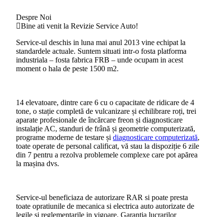
Despre Noi
Bine ati venit la Revizie Service Auto!
Service-ul deschis in luna mai anul 2013 vine echipat la
standardele actuale. Suntem situati intr-o fosta platforma
industriala – fosta fabrica FRB – unde ocupam in acest
moment o hala de peste 1500 m2.
14 elevatoare, dintre care 6 cu o capacitate de ridicare de 4
tone, o stație completă de vulcanizare și echilibrare roți, trei
aparate profesionale de încărcare freon și diagnosticare
instalație AC, standuri de frână și geometrie computerizată,
programe moderne de testare și
diagnosticare computerizată
,
toate operate de personal calificat, vă stau la dispoziție 6 zile
din 7 pentru a rezolva problemele complexe care pot apărea
la mașina dvs.
Service-ul beneficiaza de autorizare RAR si poate presta
toate opratiunile de mecanica si electrica auto autorizate de
legile si reglementarile in vigoare. Garantia lucrarilor