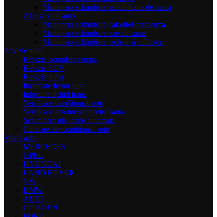
Manopera schimbare saboti frana de mana
Alte servicii auto
Manopera schimbare calorifel aeroterma
Manopera schimbare axe cu came
Manopera schimbare tacheti si culbutori
Revizie auto
Revizie completa rampa
Revizie SUV
Revizie duba
Incarcare freon auto
Inlocuire lichid frana
Verificare conditionat auto
Verificare autoturism pentru iarna
Schimbare ulei cutie automata
Curatare aer contitionat auto
Marci auto
MERCEDES
OPEL
HYUNDAI
LAND ROVER
VW
BMW
AUDI
CITROEN
FORD