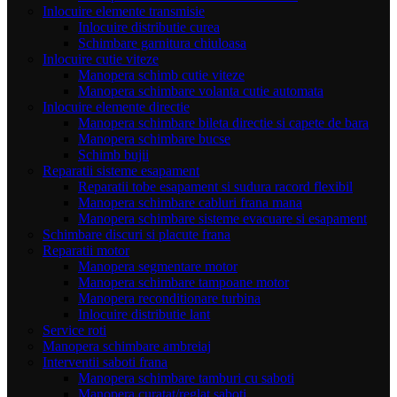
Inlocuire elemente transmisie
Inlocuire distributie curea
Schimbare garnitura chiuloasa
Inlocuire cutie viteze
Manopera schimb cutie viteze
Manopera schimbare volanta cutie automata
Inlocuire elemente directie
Manopera schimbare bileta directie si capete de bara
Manopera schimbare bucse
Schimb bujii
Reparatii sisteme esapament
Reparatii tobe esapament si sudura racord flexibil
Manopera schimbare cabluri frana mana
Manopera schimbare sisteme evacuare si esapament
Schimbare discuri si placute frana
Reparatii motor
Manopera segmentare motor
Manopera schimbare tampoane motor
Manopera reconditionare turbina
Inlocuire distributie lant
Service roti
Manopera schimbare ambreiaj
Interventii saboti frana
Manopera schimbare tamburi cu saboti
Manopera curatat/reglat saboti