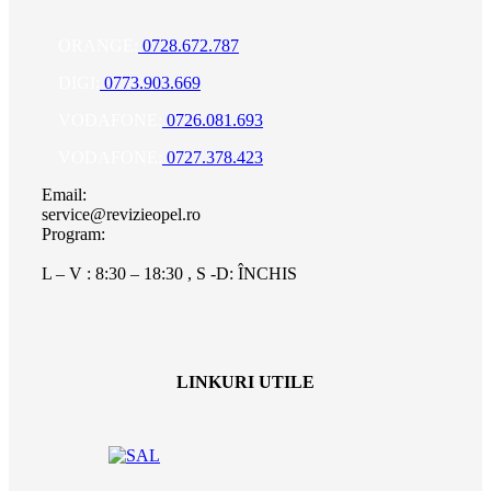
ORANGE:
0728.672.787
DIGI:
0773.903.669
VODAFONE:
0726.081.693
VODAFONE:
0727.378.423
Email:
service@revizieopel.ro
Program:
L – V : 8:30 – 18:30 , S -D: ÎNCHIS
LINKURI UTILE