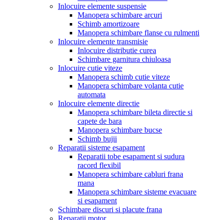
Inlocuire elemente suspensie
Manopera schimbare arcuri
Schimb amortizoare
Manopera schimbare flanse cu rulmenti
Inlocuire elemente transmisie
Inlocuire distributie curea
Schimbare garnitura chiuloasa
Inlocuire cutie viteze
Manopera schimb cutie viteze
Manopera schimbare volanta cutie
automata
Inlocuire elemente directie
Manopera schimbare bileta directie si
capete de bara
Manopera schimbare bucse
Schimb bujii
Reparatii sisteme esapament
Reparatii tobe esapament si sudura
racord flexibil
Manopera schimbare cabluri frana
mana
Manopera schimbare sisteme evacuare
si esapament
Schimbare discuri si placute frana
Reparatii motor