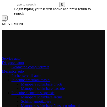
Begin typing your search above and press return to
search.
MENU
MENU
Service auto
Diagnoza auto
Geometrie computerizata
Mecanica auto
Pachet servicii auto
Inlocuire articulatii masini
Manopera schimbare pivoti
Manopera schimbare bascule
Inlocuire elemente suspensie
Manopera schimbare arcuri
Schimb amortizoare
Manopera schimbare flanse cu rulmenti