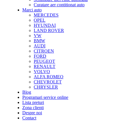
Curatare aer contitionat auto
Marci auto
MERCEDES
OPEL
HYUNDAI
LAND ROVER
VW
BMW
AUDI
CITROEN
FORD
PEUGEOT
RENAULT
VOLVO
ALFA ROMEO
CHEVROLET
CHRYSLER
Blog
Programari service online
Lista preturi
Zona clienti
Despre noi
Contact