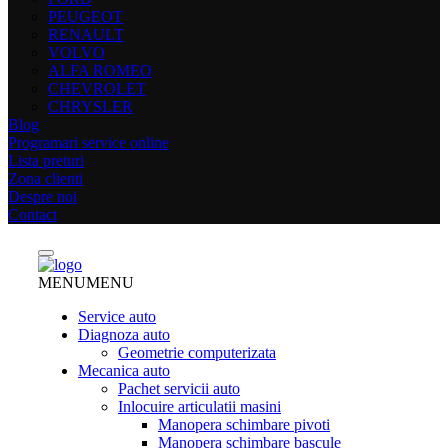
PEUGEOT
RENAULT
VOLVO
ALFA ROMEO
CHEVROLET
CHRYSLER
Blog
Programari service online
Lista preturi
Zona clienti
Despre noi
Contact
MENU
MENU
Service auto
Diagnoza auto
Geometrie computerizata
Mecanica auto
Pachet servicii auto
Inlocuire articulatii masini
Manopera schimbare pivoti
Manopera schimbare bascule