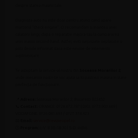
despre starea masinii tale.
Diagnoza auto nu este doar pentru atunci cand apare
martorul “check engine”. O recomandam si inaintea unei
calatorii lungi, dupa o reparatie majora sau la cumpararea
unei masini second-hand. Astfel, eviti surprizele neplacute si
poti decide informat daca este nevoie de interventii
suplimentare.
Te asteptam la service-ul nostru din
Soseaua Morarilor 2
,
unde mecanicii nostri te vor ajuta sa iti pastrezi masina in stare
perfecta de functionare.
📍
Adresa:
Soseaua Morarilor 2, Bucuresti 022452
📞
Contact:
ORANGE: 0728.672.787 | DIGI: 0773.903.669 |
VODAFONE: 0726.081.693 / 0727.378.423
📧
Email:
service@revizieopel.ro
🕓
Program:
L–V: 8:30–18:30 | S–D: inchis