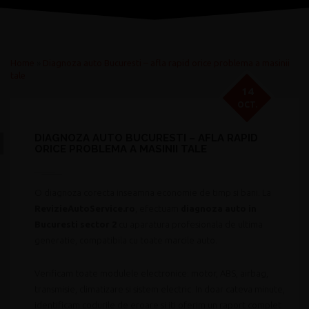
Home
»
Diagnoza auto Bucuresti – afla rapid orice problema a masinii
tale
14
OCT.
DIAGNOZA AUTO BUCURESTI – AFLA RAPID
ORICE PROBLEMA A MASINII TALE
O diagnoza corecta inseamna economie de timp si bani. La
RevizieAutoService.ro
, efectuam
diagnoza auto in
Bucuresti sector 2
cu aparatura profesionala de ultima
generatie, compatibila cu toate marcile auto.
Verificam toate modulele electronice: motor, ABS, airbag,
transmisie, climatizare si sistem electric. In doar cateva minute,
identificam codurile de eroare si iti oferim un raport complet