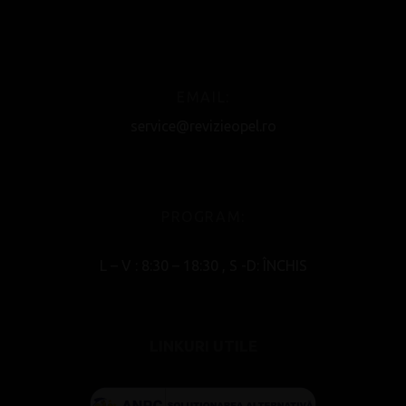
EMAIL:
service@revizieopel.ro
PROGRAM:
L – V : 8:30 – 18:30 , S -D: ÎNCHIS
LINKURI UTILE