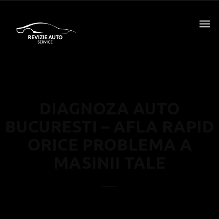
DIAGNOZA AUTO
BUCURESTI – AFLA RAPID
ORICE PROBLEMA A
MASINII TALE