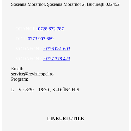
Soseaua Morarilor, Șoseaua Morarilor 2, București 022452
ORANGE:
0728.672.787
DIGI:
0773.903.669
VODAFONE:
0726.081.693
VODAFONE:
0727.378.423
Email:
service@revizieopel.ro
Program:
L – V : 8:30 – 18:30 , S -D: ÎNCHIS
LINKURI UTILE