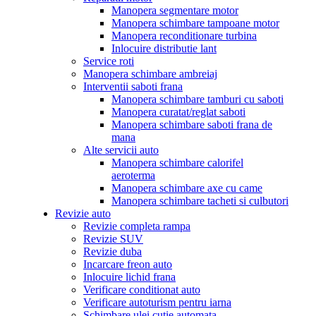
Manopera segmentare motor
Manopera schimbare tampoane motor
Manopera reconditionare turbina
Inlocuire distributie lant
Service roti
Manopera schimbare ambreiaj
Interventii saboti frana
Manopera schimbare tamburi cu saboti
Manopera curatat/reglat saboti
Manopera schimbare saboti frana de
mana
Alte servicii auto
Manopera schimbare calorifel
aeroterma
Manopera schimbare axe cu came
Manopera schimbare tacheti si culbutori
Revizie auto
Revizie completa rampa
Revizie SUV
Revizie duba
Incarcare freon auto
Inlocuire lichid frana
Verificare conditionat auto
Verificare autoturism pentru iarna
Schimbare ulei cutie automata