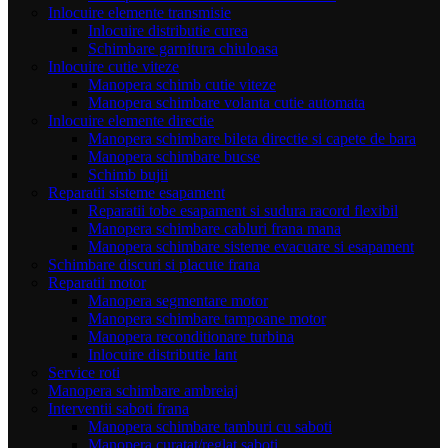
Inlocuire elemente transmisie
Inlocuire distributie curea
Schimbare garnitura chiuloasa
Inlocuire cutie viteze
Manopera schimb cutie viteze
Manopera schimbare volanta cutie automata
Inlocuire elemente directie
Manopera schimbare bileta directie si capete de bara
Manopera schimbare bucse
Schimb bujii
Reparatii sisteme esapament
Reparatii tobe esapament si sudura racord flexibil
Manopera schimbare cabluri frana mana
Manopera schimbare sisteme evacuare si esapament
Schimbare discuri si placute frana
Reparatii motor
Manopera segmentare motor
Manopera schimbare tampoane motor
Manopera reconditionare turbina
Inlocuire distributie lant
Service roti
Manopera schimbare ambreiaj
Interventii saboti frana
Manopera schimbare tamburi cu saboti
Manopera curatat/reglat saboti