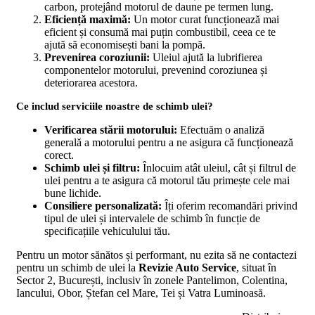
carbon, protejând motorul de daune pe termen lung.
Eficiență maximă:
Un motor curat funcționează mai
eficient și consumă mai puțin combustibil, ceea ce te
ajută să economisești bani la pompă.
Prevenirea coroziunii:
Uleiul ajută la lubrifierea
componentelor motorului, prevenind coroziunea și
deteriorarea acestora.
Ce includ serviciile noastre de schimb ulei?
Verificarea stării motorului:
Efectuăm o analiză
generală a motorului pentru a ne asigura că funcționează
corect.
Schimb ulei și filtru:
Înlocuim atât uleiul, cât și filtrul de
ulei pentru a te asigura că motorul tău primește cele mai
bune lichide.
Consiliere personalizată:
Îți oferim recomandări privind
tipul de ulei și intervalele de schimb în funcție de
specificațiile vehiculului tău.
Pentru un motor sănătos și performant, nu ezita să ne contactezi
pentru un schimb de ulei la
Revizie Auto Service
, situat în
Sector 2, București, inclusiv în zonele Pantelimon, Colentina,
Iancului, Obor, Ștefan cel Mare, Tei și Vatra Luminoasă.