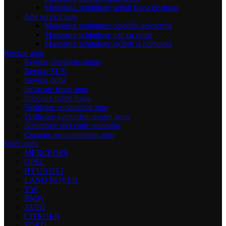
Manopera schimbare saboti frana de mana
Alte servicii auto
Manopera schimbare calorifel aeroterma
Manopera schimbare axe cu came
Manopera schimbare tacheti si culbutori
Revizie auto
Revizie completa rampa
Revizie SUV
Revizie duba
Incarcare freon auto
Inlocuire lichid frana
Verificare conditionat auto
Verificare autoturism pentru iarna
Schimbare ulei cutie automata
Curatare aer contitionat auto
Marci auto
MERCEDES
OPEL
HYUNDAI
LAND ROVER
VW
BMW
AUDI
CITROEN
FORD