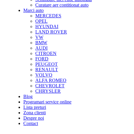
Curatare aer contitionat auto
Marci auto
MERCEDES
OPEL
HYUNDAI
LAND ROVER
VW
BMW
AUDI
CITROEN
FORD
PEUGEOT
RENAULT
VOLVO
ALFA ROMEO
CHEVROLET
CHRYSLER
Blog
Programari service online
Lista preturi
Zona clienti
Despre noi
Contact