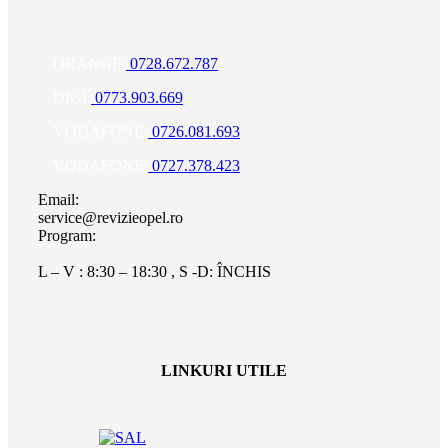
ORANGE:
0728.672.787
DIGI:
0773.903.669
VODAFONE:
0726.081.693
VODAFONE:
0727.378.423
Email:
service@revizieopel.ro
Program:
L – V : 8:30 – 18:30 , S -D: ÎNCHIS
LINKURI UTILE