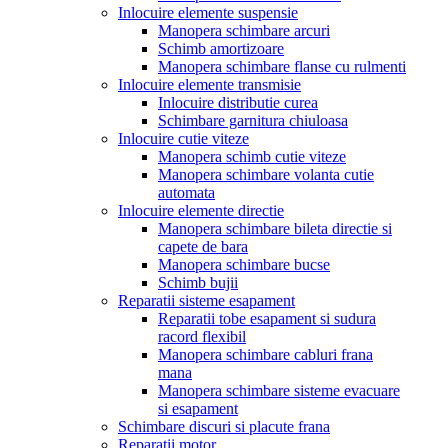
Inlocuire elemente suspensie
Manopera schimbare arcuri
Schimb amortizoare
Manopera schimbare flanse cu rulmenti
Inlocuire elemente transmisie
Inlocuire distributie curea
Schimbare garnitura chiuloasa
Inlocuire cutie viteze
Manopera schimb cutie viteze
Manopera schimbare volanta cutie
automata
Inlocuire elemente directie
Manopera schimbare bileta directie si
capete de bara
Manopera schimbare bucse
Schimb bujii
Reparatii sisteme esapament
Reparatii tobe esapament si sudura
racord flexibil
Manopera schimbare cabluri frana
mana
Manopera schimbare sisteme evacuare
si esapament
Schimbare discuri si placute frana
Reparatii motor