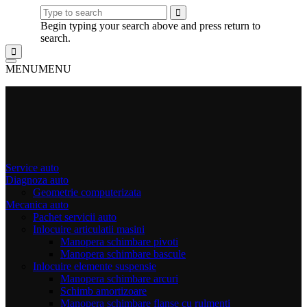
Begin typing your search above and press return to
search.
MENU
MENU
Service auto
Diagnoza auto
Geometrie computerizata
Mecanica auto
Pachet servicii auto
Inlocuire articulatii masini
Manopera schimbare pivoti
Manopera schimbare bascule
Inlocuire elemente suspensie
Manopera schimbare arcuri
Schimb amortizoare
Manopera schimbare flanse cu rulmenti