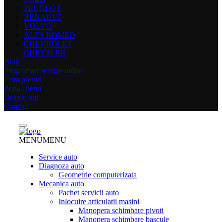
PEUGEOT
RENAULT
VOLVO
ALFA ROMEO
CHEVROLET
CHRYSLER
Blog
Programari service online
Lista preturi
Zona clienti
Despre noi
Contact
MENU
MENU
Service auto
Diagnoza auto
Geometrie computerizata
Mecanica auto
Pachet servicii auto
Inlocuire articulatii masini
Manopera schimbare pivoti
Manopera schimbare bascule