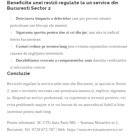
Beneficiile unei revizii regulate la un service din
Bucuresti Sector 2
Detectarea timpurie a defectelor
care pot preveni situatii
periculoase sau blocaje ale masinii.
Siguranta sporita pentru tine si cei din jur
, mai ales in traficul
intens bucurestean.
Costuri reduse pe termen lung
prin evitarea reparatiilor costisitoare
cauzate de neglijarea intretinerii.
Durabilitatea crescuta a componentelor auto
datorita verificarilor
si inlocuirilor corecte.
Concluzie
Reviziile regulate la service-urile auto din Bucuresti, in special in Sector
2, sunt o investitie necesara care protejeaza masina si, implicit, siguranta
ta. Alegand un service profesional, cu experienta si recenzii pozitive, vei
evita problemele majore si te vei bucura de un autovehicul fiabil si bine
intretinut pentru mult timp.
Pentru informatii: SC CTG Auto Parts SRL – Soseaua Morarilor nr 2,
Bucuresti. Tel: 0728.672.787 | Web: https://www.revizieautoservice.ro/