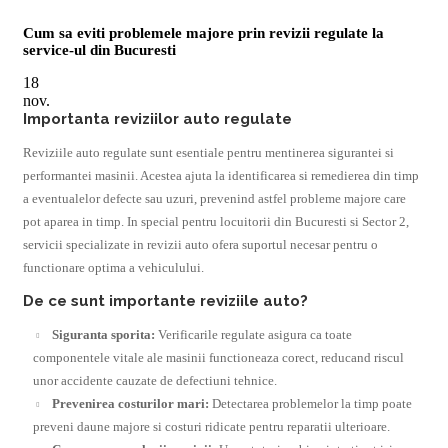
Cum sa eviti problemele majore prin revizii regulate la
service-ul din Bucuresti
18
nov.
Importanta reviziilor auto regulate
Reviziile auto regulate sunt esentiale pentru mentinerea sigurantei si
performantei masinii. Acestea ajuta la identificarea si remedierea din timp
a eventualelor defecte sau uzuri, prevenind astfel probleme majore care
pot aparea in timp. In special pentru locuitorii din Bucuresti si Sector 2,
servicii specializate in revizii auto ofera suportul necesar pentru o
functionare optima a vehiculului.
De ce sunt importante reviziile auto?
Siguranta sporita:
Verificarile regulate asigura ca toate
componentele vitale ale masinii functioneaza corect, reducand riscul
unor accidente cauzate de defectiuni tehnice.
Prevenirea costurilor mari:
Detectarea problemelor la timp poate
preveni daune majore si costuri ridicate pentru reparatii ulterioare.