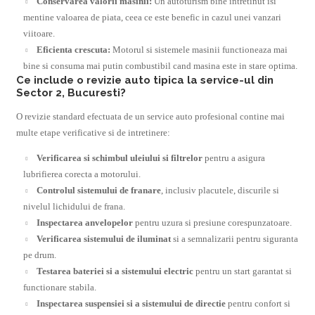
Conservarea valorii masinii:
Un autoturism bine intretinut isi
mentine valoarea de piata, ceea ce este benefic in cazul unei vanzari
viitoare.
Eficienta crescuta:
Motorul si sistemele masinii functioneaza mai
bine si consuma mai putin combustibil cand masina este in stare optima.
Ce include o revizie auto tipica la service-ul din
Sector 2, Bucuresti?
O revizie standard efectuata de un service auto profesional contine mai
multe etape verificative si de intretinere:
Verificarea si schimbul uleiului si filtrelor
pentru a asigura
lubrifierea corecta a motorului.
Controlul sistemului de franare
, inclusiv placutele, discurile si
nivelul lichidului de frana.
Inspectarea anvelopelor
pentru uzura si presiune corespunzatoare.
Verificarea sistemului de iluminat
si a semnalizarii pentru siguranta
pe drum.
Testarea bateriei si a sistemului electric
pentru un start garantat si
functionare stabila.
Inspectarea suspensiei si a sistemului de directie
pentru confort si