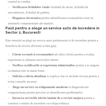
control in condus.
Verificarea lichidelor vitale:
lichidul de racire, lichidul de
servodirectie, lichidul de parbriz.
Diagnoza electronica
pentru identificarea eventualelor erori in
sistemele computerizate ale masinii.
Pasii pentru a alege un service auto de incredere in
Sector 2, Bucuresti
Este esential sa alegi un service auto profesionist si de incredere pentru a
beneficia de revizii eficiente si fara griji.
Citeste recenzii si recomandari
ale altor clienti pentru a evalua
experienta si calitatea serviciilor oferite.
Verifica certificarile si experienta tehnicienilor
pentru a te asigura
ca masina este in maini bune.
Solicita o oferta detaliata
si explica clar ce include revizia pentru a
evita costurile ascunse.
Alege un service cu echipamente moderne
si diagnosticare
computerizata pentru precizie in identificarea problemelor.
Incearca serviciile oferite inainte de o revizie majora
pentru a
construi o relatie de incredere cu echipa tehnica.