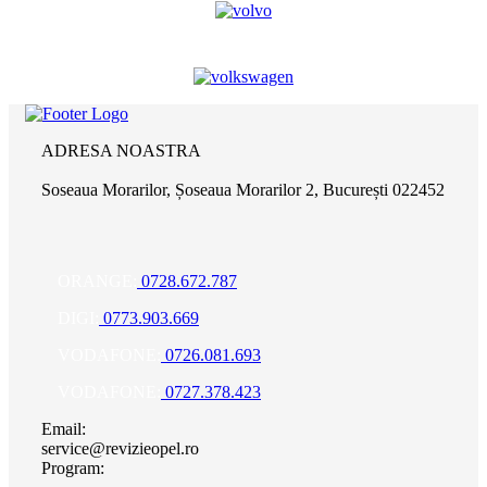
ADRESA NOASTRA
Soseaua Morarilor, Șoseaua Morarilor 2, București 022452
ORANGE:
0728.672.787
DIGI:
0773.903.669
VODAFONE:
0726.081.693
VODAFONE:
0727.378.423
Email:
service@revizieopel.ro
Program: