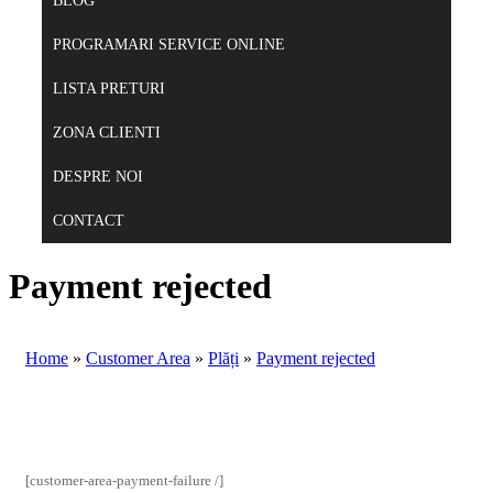
BLOG
PROGRAMARI SERVICE ONLINE
LISTA PRETURI
ZONA CLIENTI
DESPRE NOI
CONTACT
Payment rejected
Home
»
Customer Area
»
Plăți
»
Payment rejected
[customer-area-payment-failure /]