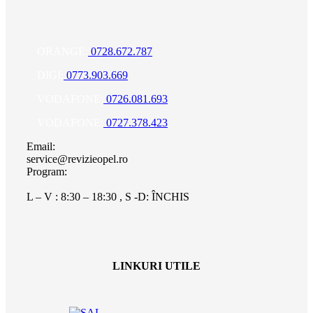
ORANGE:
0728.672.787
DIGI:
0773.903.669
VODAFONE:
0726.081.693
VODAFONE:
0727.378.423
Email:
service@revizieopel.ro
Program:
L – V : 8:30 – 18:30 , S -D: ÎNCHIS
LINKURI UTILE