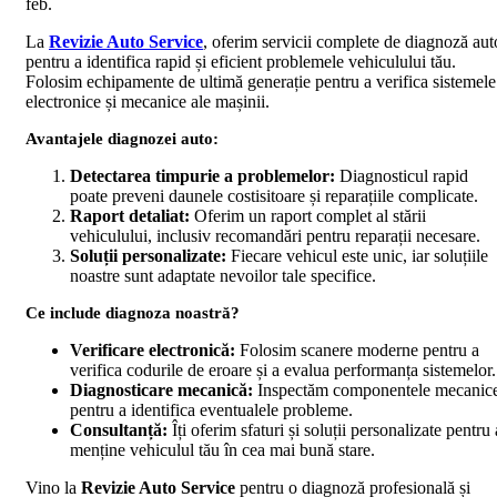
feb.
La
Revizie Auto Service
, oferim servicii complete de diagnoză aut
pentru a identifica rapid și eficient problemele vehiculului tău.
Folosim echipamente de ultimă generație pentru a verifica sistemele
electronice și mecanice ale mașinii.
Avantajele diagnozei auto:
Detectarea timpurie a problemelor:
Diagnosticul rapid
poate preveni daunele costisitoare și reparațiile complicate.
Raport detaliat:
Oferim un raport complet al stării
vehiculului, inclusiv recomandări pentru reparații necesare.
Soluții personalizate:
Fiecare vehicul este unic, iar soluțiile
noastre sunt adaptate nevoilor tale specifice.
Ce include diagnoza noastră?
Verificare electronică:
Folosim scanere moderne pentru a
verifica codurile de eroare și a evalua performanța sistemelor.
Diagnosticare mecanică:
Inspectăm componentele mecanic
pentru a identifica eventualele probleme.
Consultanță:
Îți oferim sfaturi și soluții personalizate pentru 
menține vehiculul tău în cea mai bună stare.
Vino la
Revizie Auto Service
pentru o diagnoză profesională și