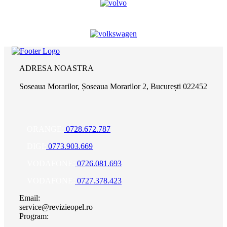
ADRESA NOASTRA
Soseaua Morarilor, Șoseaua Morarilor 2, București 022452
ORANGE:
0728.672.787
DIGI:
0773.903.669
VODAFONE:
0726.081.693
VODAFONE:
0727.378.423
Email:
service@revizieopel.ro
Program: