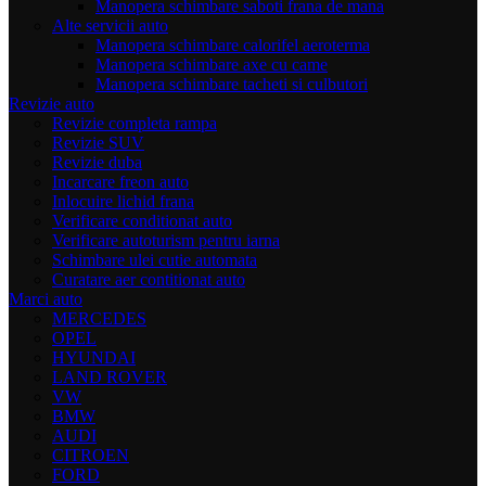
Manopera schimbare saboti frana de mana
Alte servicii auto
Manopera schimbare calorifel aeroterma
Manopera schimbare axe cu came
Manopera schimbare tacheti si culbutori
Revizie auto
Revizie completa rampa
Revizie SUV
Revizie duba
Incarcare freon auto
Inlocuire lichid frana
Verificare conditionat auto
Verificare autoturism pentru iarna
Schimbare ulei cutie automata
Curatare aer contitionat auto
Marci auto
MERCEDES
OPEL
HYUNDAI
LAND ROVER
VW
BMW
AUDI
CITROEN
FORD