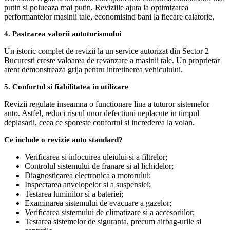
putin si polueaza mai putin. Reviziile ajuta la optimizarea
performantelor masinii tale, economisind bani la fiecare calatorie.
4. Pastrarea valorii autoturismului
Un istoric complet de revizii la un service autorizat din Sector 2
Bucuresti creste valoarea de revanzare a masinii tale. Un proprietar
atent demonstreaza grija pentru intretinerea vehiculului.
5. Confortul si fiabilitatea in utilizare
Revizii regulate inseamna o functionare lina a tuturor sistemelor
auto. Astfel, reduci riscul unor defectiuni neplacute in timpul
deplasarii, ceea ce sporeste confortul si increderea la volan.
Ce include o revizie auto standard?
Verificarea si inlocuirea uleiului si a filtrelor;
Controlul sistemului de franare si al lichidelor;
Diagnosticarea electronica a motorului;
Inspectarea anvelopelor si a suspensiei;
Testarea luminilor si a bateriei;
Examinarea sistemului de evacuare a gazelor;
Verificarea sistemului de climatizare si a accesoriilor;
Testarea sistemelor de siguranta, precum airbag-urile si