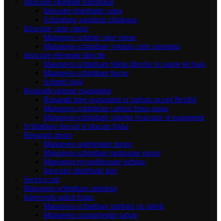
Inlocuire elemente transmisie
Inlocuire distributie curea
Schimbare garnitura chiuloasa
Inlocuire cutie viteze
Manopera schimb cutie viteze
Manopera schimbare volanta cutie automata
Inlocuire elemente directie
Manopera schimbare bileta directie si capete de bara
Manopera schimbare bucse
Schimb bujii
Reparatii sisteme esapament
Reparatii tobe esapament si sudura racord flexibil
Manopera schimbare cabluri frana mana
Manopera schimbare sisteme evacuare si esapament
Schimbare discuri si placute frana
Reparatii motor
Manopera segmentare motor
Manopera schimbare tampoane motor
Manopera reconditionare turbina
Inlocuire distributie lant
Service roti
Manopera schimbare ambreiaj
Interventii saboti frana
Manopera schimbare tamburi cu saboti
Manopera curatat/reglat saboti