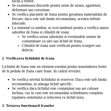
facila a rotilor.
Se examineaza discurile pentru urme de uzura, zgarieturi,
deformari sau coroziune.
Se verifica placutele de frana pentru grosimea materialului de
frecare; daca este sub limita recomandata, acestea trebuie
inlocuite.
La sistemul cu tambur, se scot tamburii pentru a verifica starea
sabotilor de frana si cilindrii de roata:
Se verifica uzura sabotului si eventualele semne de
contaminare cu ulei sau lichid de frana.
Cilindrii de roata sunt verificati pentru scurgeri sau
defecte.
2. Verificarea lichidului de frana
Lichidul de frana este un element esential pentru transmiterea fortei
de la pedala de frana catre frane. In cadrul reviziei:
Se verifica nivelul lichidului in rezervor. Daca este sub limita
recomandata, se adauga lichid specific.
Se verifica daca lichidul este contaminat sau are culoare
inchisa, caz in care este recomandata schimbarea completa
(spalarea sistemului si refacerea cu lichid nou).
3. Testarea functionarii franelor