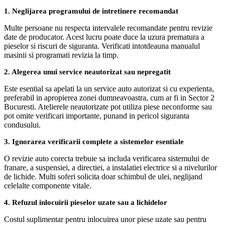
1. Neglijarea programului de intretinere recomandat
Multe persoane nu respecta intervalele recomandate pentru revizie
date de producator. Acest lucru poate duce la uzura prematura a
pieselor si riscuri de siguranta. Verificati intotdeauna manualul
masinii si programati revizia la timp.
2. Alegerea unui service neautorizat sau nepregatit
Este esential sa apelati la un service auto autorizat si cu experienta,
preferabil in apropierea zonei dumneavoastra, cum ar fi in Sector 2
Bucuresti. Atelierele neautorizate pot utiliza piese neconforme sau
pot omite verificari importante, punand in pericol siguranta
condusului.
3. Ignorarea verificarii complete a sistemelor esentiale
O revizie auto corecta trebuie sa includa verificarea sistemului de
franare, a suspensiei, a directiei, a instalatiei electrice si a nivelurilor
de lichide. Multi soferi solicita doar schimbul de ulei, neglijand
celelalte componente vitale.
4. Refuzul inlocuirii pieselor uzate sau a lichidelor
Costul suplimentar pentru inlocuirea unor piese uzate sau pentru