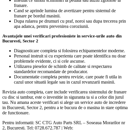
Imediat ce simtiti schimbari la pedala sau auziti zgomote la
franare.
Cand se aprinde lumina de avertizare pentru sistemul de
franare pe bordul masinii.
Dupa rularea pe drumuri cu praf, noroi sau dupa trecerea prin
apa adanca, pentru prevenirea coroziunii.
Avantajele unei verificari profesioniste in service-urile auto din
Bucuresti, Sector 2
Diagnosticare completa si folosirea echipamentelor moderne.
Personal instruit si cu experienta care poate identifica nu doar
problemele evidente, ci si cele ascunse.
Utilizarea pieselor de schimb de calitate si respectarea
standardelor recomandate de producator.
Documentatie completa pentru revizie, care poate fi utila in
cazul unor situatii legale sau in cazul revanzarii masinii.
Revizia auto completa, care include verificarea sistemului de franare
cu disc si tambur, este o investitie in siguranta ta si a celor din jurul
tau. Nu amana aceste verificari si alege un service auto de incredere
in Bucuresti, Sector 2, pentru a te bucura de o masina in stare optima
de functionare.
Pentru informatii: SC CTG Auto Parts SRL – Soseaua Morarilor nr
2, Bucuresti. Tel: 0728.672.787 | Web: