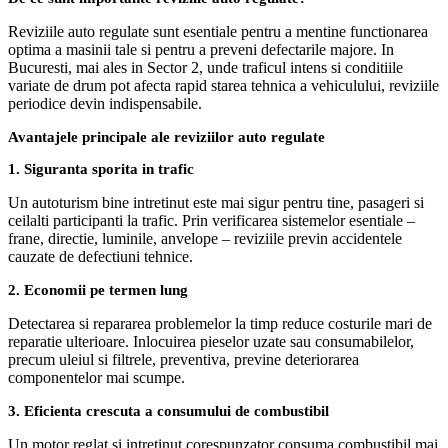
Reviziile auto regulate sunt esentiale pentru a mentine functionarea
optima a masinii tale si pentru a preveni defectarile majore. In
Bucuresti, mai ales in Sector 2, unde traficul intens si conditiile
variate de drum pot afecta rapid starea tehnica a vehiculului, reviziile
periodice devin indispensabile.
Avantajele principale ale reviziilor auto regulate
1. Siguranta sporita in trafic
Un autoturism bine intretinut este mai sigur pentru tine, pasageri si
ceilalti participanti la trafic. Prin verificarea sistemelor esentiale –
frane, directie, luminile, anvelope – reviziile previn accidentele
cauzate de defectiuni tehnice.
2. Economii pe termen lung
Detectarea si repararea problemelor la timp reduce costurile mari de
reparatie ulterioare. Inlocuirea pieselor uzate sau consumabilelor,
precum uleiul si filtrele, preventiva, previne deteriorarea
componentelor mai scumpe.
3. Eficienta crescuta a consumului de combustibil
Un motor reglat si intretinut corespunzator consuma combustibil mai