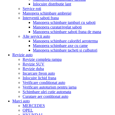
Inlocuire distributie lant
Service roti
Manopera schimbare ambreiaj
Interventii saboti frana
Manopera schimbare tamburi cu saboti
Manopera curatat/reglat saboti
Manopera schimbare saboti frana de mana
Alte servicii auto
Manopera schimbare calorifel aeroterma
Manopera schimbare axe cu came
Manopera schimbare tacheti si culbutori
Revizie auto
Revizie completa rampa
Revizie SUV
Revizie duba
Incarcare freon auto
Inlocuire lichid frana
Verificare conditionat auto
Verificare autoturism pentru iarna
Schimbare ulei cutie automata
Curatare aer contitionat auto
Marci auto
MERCEDES
OPEL
HYUNDAI