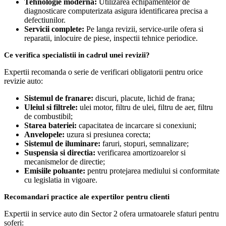
Tehnologie moderna:
Utilizarea echipamentelor de
diagnosticare computerizata asigura identificarea precisa a
defectiunilor.
Servicii complete:
Pe langa revizii, service-urile ofera si
reparatii, inlocuire de piese, inspectii tehnice periodice.
Ce verifica specialistii in cadrul unei revizii?
Expertii recomanda o serie de verificari obligatorii pentru orice
revizie auto:
Sistemul de franare:
discuri, placute, lichid de frana;
Uleiul si filtrele:
ulei motor, filtru de ulei, filtru de aer, filtru
de combustibil;
Starea bateriei:
capacitatea de incarcare si conexiuni;
Anvelopele:
uzura si presiunea corecta;
Sistemul de iluminare:
faruri, stopuri, semnalizare;
Suspensia si directia:
verificarea amortizoarelor si
mecanismelor de directie;
Emisiile poluante:
pentru protejarea mediului si conformitate
cu legislatia in vigoare.
Recomandari practice ale expertilor pentru clienti
Expertii in service auto din Sector 2 ofera urmatoarele sfaturi pentru
soferi: