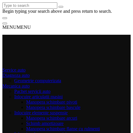
Begin typing your search above and press return to search.
MENU
MENU
Service auto
Diagnoza auto
Geometrie computerizata
Mecanica auto
Pachet servicii auto
Inlocuire articulatii masini
Manopera schimbare pivoti
Manopera schimbare bascule
Inlocuire elemente suspensie
Manopera schimbare arcuri
Schimb amortizoare
Manopera schimbare flanse cu rulmenti