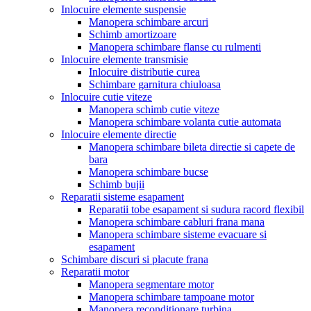
Inlocuire elemente suspensie
Manopera schimbare arcuri
Schimb amortizoare
Manopera schimbare flanse cu rulmenti
Inlocuire elemente transmisie
Inlocuire distributie curea
Schimbare garnitura chiuloasa
Inlocuire cutie viteze
Manopera schimb cutie viteze
Manopera schimbare volanta cutie automata
Inlocuire elemente directie
Manopera schimbare bileta directie si capete de
bara
Manopera schimbare bucse
Schimb bujii
Reparatii sisteme esapament
Reparatii tobe esapament si sudura racord flexibil
Manopera schimbare cabluri frana mana
Manopera schimbare sisteme evacuare si
esapament
Schimbare discuri si placute frana
Reparatii motor
Manopera segmentare motor
Manopera schimbare tampoane motor
Manopera reconditionare turbina