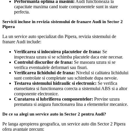
Performanta optima a masinii:
Audi functioneaza la
capacitate maxima cand toate componentele sunt in stare
perfecta.
Servicii incluse in revizia sistemului de franare Audi in Sector 2
Pipera
La un service auto specializat din Pipera, revizia sistemului de
franare Audi include:
Verificarea si inlocuirea placutelor de frana:
Se
inspecteaza uzura si se schimba placutele daca este necesar.
Controlul discurilor de frana:
Se masoara uzura si se
verifica eventualele deformari sau fisuri.
Verificarea lichidului de frana:
Nivelul si calitatea lichidului
sunt controlate si completate sau schimbate dupa nevoie.
Testarea sistemului hidraulic si electronic:
Se verifica
etanseitatea si functionarea corecta a sistemului ABS si a altor
componente electronice.
Curatarea si lubrifierea componentelor:
Previne uzura
prematura si asigura functionarea lina a elementelor mecanice.
De ce sa alegi un service auto in Sector 2 pentru Audi?
Pe langa apropierea geografica, un service auto din Sector 2 Pipera
ofera avantaje precum: