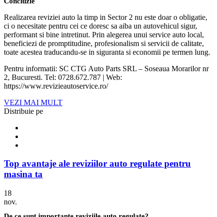
Concluzie
Realizarea reviziei auto la timp in Sector 2 nu este doar o obligatie,
ci o necesitate pentru cei ce doresc sa aiba un autovehicul sigur,
performant si bine intretinut. Prin alegerea unui service auto local,
beneficiezi de promptitudine, profesionalism si servicii de calitate,
toate acestea traducandu-se in siguranta si economii pe termen lung.
Pentru informatii: SC CTG Auto Parts SRL – Soseaua Morarilor nr
2, Bucuresti. Tel: 0728.672.787 | Web:
https://www.revizieautoservice.ro/
VEZI MAI MULT
Distribuie pe
Top avantaje ale reviziilor auto regulate pentru
masina ta
18
nov.
De ce sunt importante reviziile auto regulate?