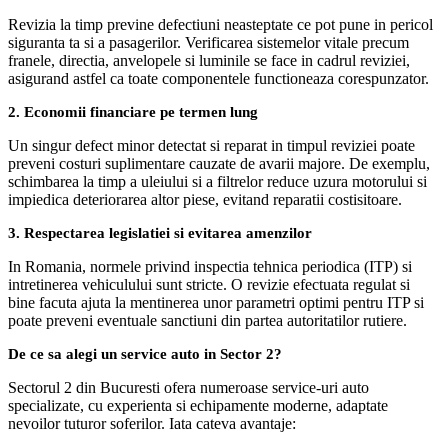
Revizia la timp previne defectiuni neasteptate ce pot pune in pericol
siguranta ta si a pasagerilor. Verificarea sistemelor vitale precum
franele, directia, anvelopele si luminile se face in cadrul reviziei,
asigurand astfel ca toate componentele functioneaza corespunzator.
2. Economii financiare pe termen lung
Un singur defect minor detectat si reparat in timpul reviziei poate
preveni costuri suplimentare cauzate de avarii majore. De exemplu,
schimbarea la timp a uleiului si a filtrelor reduce uzura motorului si
impiedica deteriorarea altor piese, evitand reparatii costisitoare.
3. Respectarea legislatiei si evitarea amenzilor
In Romania, normele privind inspectia tehnica periodica (ITP) si
intretinerea vehiculului sunt stricte. O revizie efectuata regulat si
bine facuta ajuta la mentinerea unor parametri optimi pentru ITP si
poate preveni eventuale sanctiuni din partea autoritatilor rutiere.
De ce sa alegi un service auto in Sector 2?
Sectorul 2 din Bucuresti ofera numeroase service-uri auto
specializate, cu experienta si echipamente moderne, adaptate
nevoilor tuturor soferilor. Iata cateva avantaje: