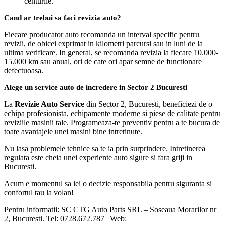
centurile.
Cand ar trebui sa faci revizia auto?
Fiecare producator auto recomanda un interval specific pentru
revizii, de obicei exprimat in kilometri parcursi sau in luni de la
ultima verificare. In general, se recomanda revizia la fiecare 10.000-
15.000 km sau anual, ori de cate ori apar semne de functionare
defectuoasa.
Alege un service auto de incredere in Sector 2 Bucuresti
La
Revizie Auto Service
din Sector 2, Bucuresti, beneficiezi de o
echipa profesionista, echipamente moderne si piese de calitate pentru
reviziile masinii tale. Programeaza-te preventiv pentru a te bucura de
toate avantajele unei masini bine intretinute.
Nu lasa problemele tehnice sa te ia prin surprindere. Intretinerea
regulata este cheia unei experiente auto sigure si fara griji in
Bucuresti.
Acum e momentul sa iei o decizie responsabila pentru siguranta si
confortul tau la volan!
Pentru informatii: SC CTG Auto Parts SRL – Soseaua Morarilor nr
2, Bucuresti. Tel: 0728.672.787 | Web: