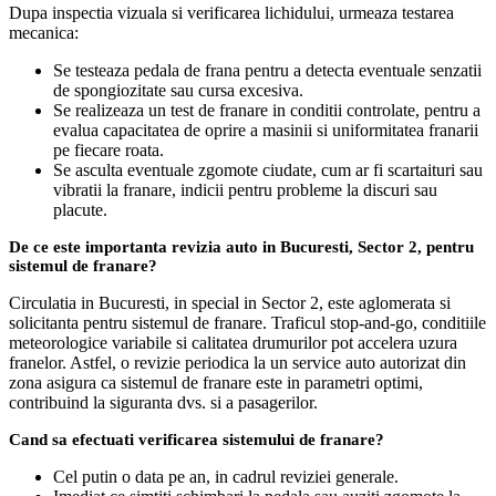
Dupa inspectia vizuala si verificarea lichidului, urmeaza testarea
mecanica:
Se testeaza pedala de frana pentru a detecta eventuale senzatii
de spongiozitate sau cursa excesiva.
Se realizeaza un test de franare in conditii controlate, pentru a
evalua capacitatea de oprire a masinii si uniformitatea franarii
pe fiecare roata.
Se asculta eventuale zgomote ciudate, cum ar fi scartaituri sau
vibratii la franare, indicii pentru probleme la discuri sau
placute.
De ce este importanta revizia auto in Bucuresti, Sector 2, pentru
sistemul de franare?
Circulatia in Bucuresti, in special in Sector 2, este aglomerata si
solicitanta pentru sistemul de franare. Traficul stop-and-go, conditiile
meteorologice variabile si calitatea drumurilor pot accelera uzura
franelor. Astfel, o revizie periodica la un service auto autorizat din
zona asigura ca sistemul de franare este in parametri optimi,
contribuind la siguranta dvs. si a pasagerilor.
Cand sa efectuati verificarea sistemului de franare?
Cel putin o data pe an, in cadrul reviziei generale.