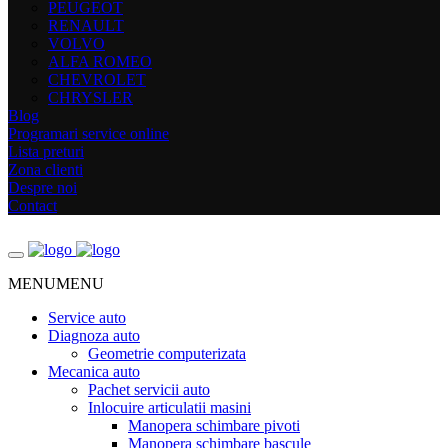
PEUGEOT
RENAULT
VOLVO
ALFA ROMEO
CHEVROLET
CHRYSLER
Blog
Programari service online
Lista preturi
Zona clienti
Despre noi
Contact
MENU
MENU
Service auto
Diagnoza auto
Geometrie computerizata
Mecanica auto
Pachet servicii auto
Inlocuire articulatii masini
Manopera schimbare pivoti
Manopera schimbare bascule