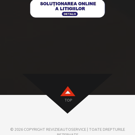
TOP
© 2026 COPYRIGHT REVIZIEAUTOSERVICE | TOATE DREPTURILE
REZERVATE