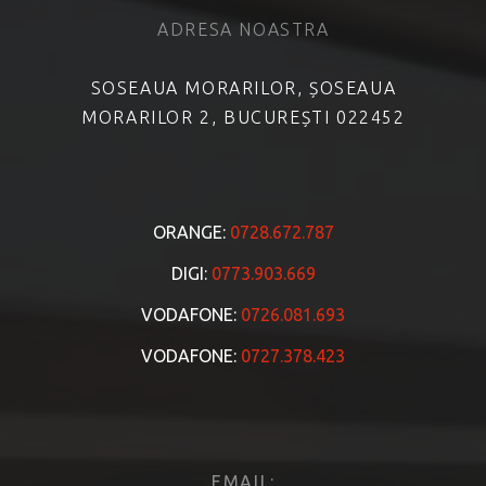
ADRESA NOASTRA
SOSEAUA MORARILOR, ȘOSEAUA
MORARILOR 2, BUCUREȘTI 022452
ORANGE:
0728.672.787
DIGI:
0773.903.669
VODAFONE:
0726.081.693
VODAFONE:
0727.378.423
EMAIL: