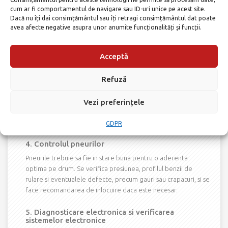
cum ar fi comportamentul de navigare sau ID-uri unice pe acest site.
Filtrele de ulei, combustibil, aer si habitaclu sunt esentiale
Dacă nu îți dai consimțământul sau îți retragi consimțământul dat poate
pentru pastrarea curateniei sistemelor masinii si buna
avea afecte negative asupra unor anumite funcționalități și funcții.
functionare a motorului si a altor componente. Acestea sunt
controlate si schimbate conform planului de revizie, pentru a
preveni eventuale blocaje sau defectari.
Acceptă
3. Verificarea sistemului de franare
Refuză
Siguranta depinde in mare masura de eficienta franelor. In
timpul reviziei, se inspecteaza discurile, placutele, lichidul de
Vezi preferințele
frana si alte componente, iar in caz de uzura, se recomanda
repararea sau inlocuirea acestora.
GDPR
4. Controlul pneurilor
Pneurile trebuie sa fie in stare buna pentru o aderenta
optima pe drum. Se verifica presiunea, profilul benzii de
rulare si eventualele defecte, precum gauri sau crapaturi, si se
face recomandarea de inlocuire daca este necesar.
5. Diagnosticare electronica si verificarea
sistemelor electronice