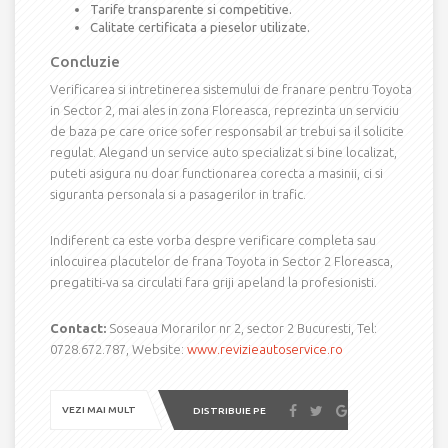
Tarife transparente si competitive.
Calitate certificata a pieselor utilizate.
Concluzie
Verificarea si intretinerea sistemului de franare pentru Toyota
in Sector 2, mai ales in zona Floreasca, reprezinta un serviciu
de baza pe care orice sofer responsabil ar trebui sa il solicite
regulat. Alegand un service auto specializat si bine localizat,
puteti asigura nu doar functionarea corecta a masinii, ci si
siguranta personala si a pasagerilor in trafic.
Indiferent ca este vorba despre verificare completa sau
inlocuirea placutelor de frana Toyota in Sector 2 Floreasca,
pregatiti-va sa circulati fara griji apeland la profesionisti.
Contact:
Soseaua Morarilor nr 2, sector 2 Bucuresti, Tel:
0728.672.787, Website:
www.revizieautoservice.ro
VEZI MAI MULT
DISTRIBUIE PE