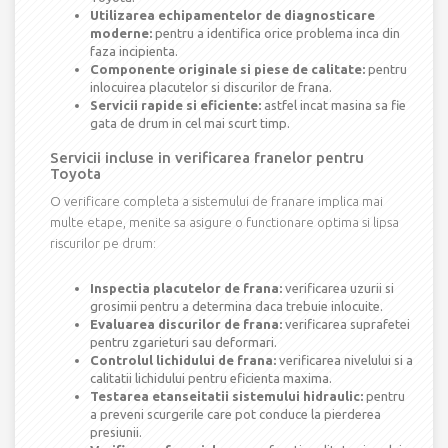
Utilizarea echipamentelor de diagnosticare
moderne:
pentru a identifica orice problema inca din
faza incipienta.
Componente originale si piese de calitate:
pentru
inlocuirea placutelor si discurilor de frana.
Servicii rapide si eficiente:
astfel incat masina sa fie
gata de drum in cel mai scurt timp.
Servicii incluse in verificarea franelor pentru
Toyota
O verificare completa a sistemului de franare implica mai
multe etape, menite sa asigure o functionare optima si lipsa
riscurilor pe drum:
Inspectia placutelor de frana:
verificarea uzurii si
grosimii pentru a determina daca trebuie inlocuite.
Evaluarea discurilor de frana:
verificarea suprafetei
pentru zgarieturi sau deformari.
Controlul lichidului de frana:
verificarea nivelului si a
calitatii lichidului pentru eficienta maxima.
Testarea etanseitatii sistemului hidraulic:
pentru
a preveni scurgerile care pot conduce la pierderea
presiunii.