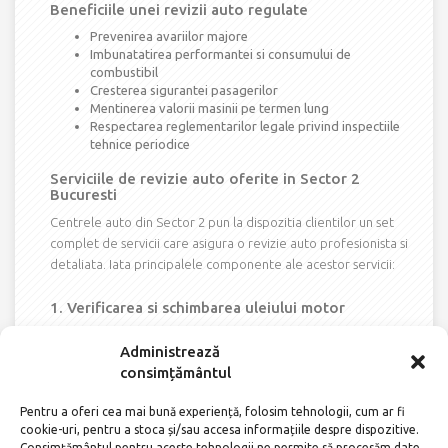
Beneficiile unei revizii auto regulate
Prevenirea avariilor majore
Imbunatatirea performantei si consumului de
combustibil
Cresterea sigurantei pasagerilor
Mentinerea valorii masinii pe termen lung
Respectarea reglementarilor legale privind inspectiile
tehnice periodice
Serviciile de revizie auto oferite in Sector 2
Bucuresti
Centrele auto din Sector 2 pun la dispozitia clientilor un set
complet de servicii care asigura o revizie auto profesionista si
detaliata. Iata principalele componente ale acestor servicii:
1. Verificarea si schimbarea uleiului motor
Uleiul este vital pentru protejarea motorului impotriva uzurii si
Administrează
supraincalzirii. In cadrul reviziei, se verifica nivelul si calitatea
consimțământul
uleiului, iar daca este cazul, se realizeaza schimbul acestuia cu
produse recomandate de producatorul auto.
Pentru a oferi cea mai bună experiență, folosim tehnologii, cum ar fi
cookie-uri, pentru a stoca și/sau accesa informațiile despre dispozitive.
2. Inlocuirea filtrelor
Consimțământul pentru aceste tehnologii ne permite să procesăm date,