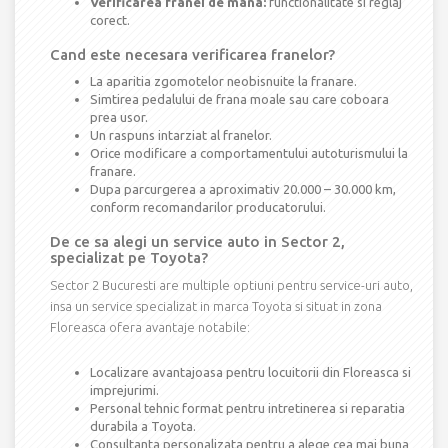
Verificarea franei de mana:
functionalitate si reglaj
corect.
Cand este necesara verificarea franelor?
La aparitia zgomotelor neobisnuite la franare.
Simtirea pedalului de frana moale sau care coboara
prea usor.
Un raspuns intarziat al franelor.
Orice modificare a comportamentului autoturismului la
franare.
Dupa parcurgerea a aproximativ 20.000 – 30.000 km,
conform recomandarilor producatorului.
De ce sa alegi un service auto in Sector 2,
specializat pe Toyota?
Sector 2 Bucuresti are multiple optiuni pentru service-uri auto,
insa un service specializat in marca Toyota si situat in zona
Floreasca ofera avantaje notabile:
Localizare avantajoasa pentru locuitorii din Floreasca si
imprejurimi.
Personal tehnic format pentru intretinerea si reparatia
durabila a Toyota.
Consultanta personalizata pentru a alege cea mai buna