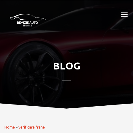
BLOG
Home
»
verificare frane