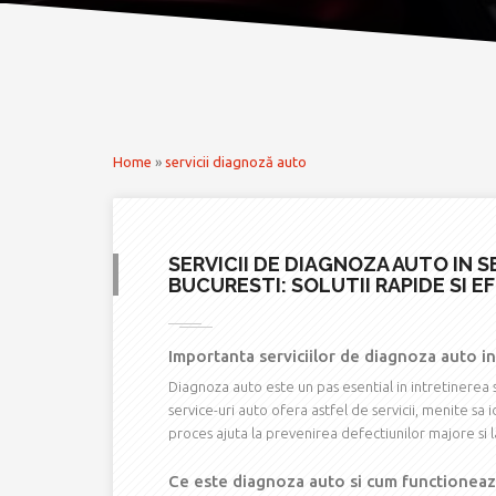
Home
»
servicii diagnoză auto
SERVICII DE DIAGNOZA AUTO IN S
BUCURESTI: SOLUTII RAPIDE SI E
Importanta serviciilor de diagnoza auto i
Diagnoza auto este un pas esential in intretinerea s
service-uri auto ofera astfel de servicii, menite sa 
proces ajuta la prevenirea defectiunilor majore si la
Ce este diagnoza auto si cum functionea