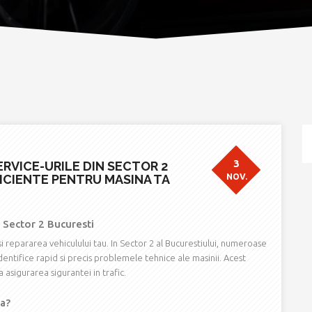
3
ERVICE-URILE DIN SECTOR 2
FICIENTE PENTRU MASINA TA
NOV.
n Sector 2 Bucuresti
i repararea vehiculului tau. In Sector 2 al Bucurestiului, numeroase
identifice rapid si precis problemele tehnice ale masinii. Acest
 asigurarea sigurantei in trafic.
za?