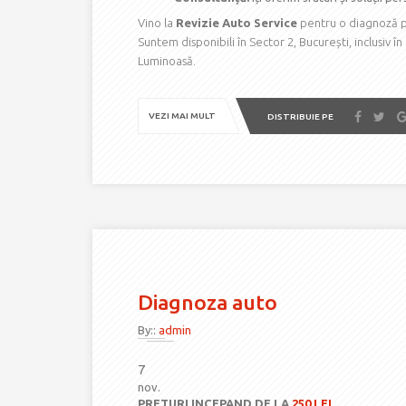
Vino la
Revizie Auto Service
pentru o diagnoză pr
Suntem disponibili în Sector 2, București, inclusiv î
Luminoasă.
VEZI MAI MULT
DISTRIBUIE PE
Diagnoza auto
By::
admin
7
nov.
PRETURI INCEPAND DE LA
250 LEI