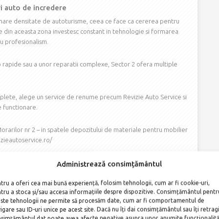
ri auto de incredere
 o mare densitate de autoturisme, ceea ce face ca cererea pentru
rile din aceasta zona investesc constant in tehnologie si formarea
cu profesionalism.
o rapide sau a unor reparatii complexe, Sector 2 ofera multiple
mplete, alege un service de renume precum Revizie Auto Service si
e functionare.
orarilor nr 2 – in spatele depozitului de materiale pentru mobilier
izieautoservice.ro/
Administrează consimțământul
tru a oferi cea mai bună experiență, folosim tehnologii, cum ar fi cookie-uri,
tru a stoca și/sau accesa informațiile despre dispozitive. Consimțământul pentr
ste tehnologii ne permite să procesăm date, cum ar fi comportamentul de
igare sau ID-uri unice pe acest site. Dacă nu îți dai consimțământul sau îți retrag
simțământul dat poate avea afecte negative asupra unor anumite funcționalită