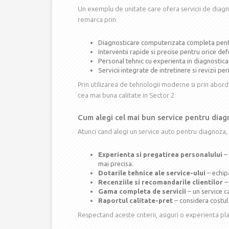
Un exemplu de unitate care ofera servicii de diagn
remarca prin:
Diagnosticare computerizata completa pentru
Interventii rapide si precise pentru orice defe
Personal tehnic cu experienta in diagnosticar
Servicii integrate de intretinere si revizii per
Prin utilizarea de tehnologii moderne si prin aborda
cea mai buna calitate in Sector 2.
Cum alegi cel mai bun service pentru diag
Atunci cand alegi un service auto pentru diagnoza,
Experienta si pregatirea personalului
– 
mai precisa.
Dotarile tehnice ale service-ului
– echip
Recenziile si recomandarile clientilor
– 
Gama completa de servicii
– un service c
Raportul calitate-pret
– considera costul 
Respectand aceste criterii, asiguri o experienta pla