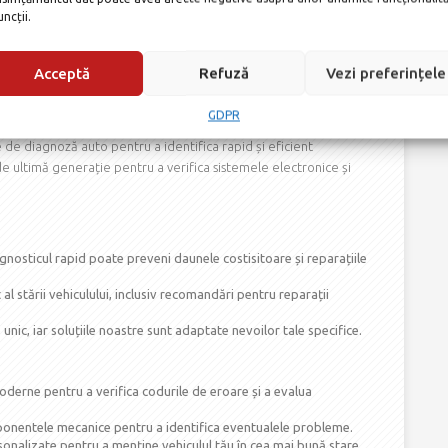
uncții.
Acceptă
Refuză
Vezi preferințele
27
SERVICE
FEB.
GDPR
e de diagnoză auto pentru a identifica rapid și eficient
 ultimă generație pentru a verifica sistemele electronice și
nosticul rapid poate preveni daunele costisitoare și reparațiile
l stării vehiculului, inclusiv recomandări pentru reparații
 unic, iar soluțiile noastre sunt adaptate nevoilor tale specifice.
erne pentru a verifica codurile de eroare și a evalua
nentele mecanice pentru a identifica eventualele probleme.
ersonalizate pentru a menține vehiculul tău în cea mai bună stare.