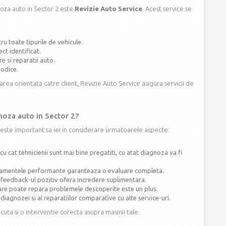
oza auto in Sector 2 este
Revizie Auto Service
. Acest service se
 toate tipurile de vehicule.
ct identificat.
e si reparatii auto.
iodice.
rea orientata catre client, Revizie Auto Service asigura servicii de
noza auto in Sector 2?
 este important sa iei in considerare urmatoarele aspecte:
cu cat tehnicienii sunt mai bine pregatiti, cu atat diagnoza va fi
amentele performante garanteaza o evaluare completa.
feedback-ul pozitiv ofera incredere suplimentara.
are poate repara problemele descoperite este un plus.
diagnozei si al reparatiilor comparative cu alte service-uri.
cuta si o interventie corecta asupra masinii tale.