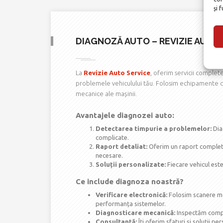
și f
DIAGNOZĂ AUTO – REVIZIE AUTO 
La
Revizie Auto Service
, oferim servicii complet
problemele vehiculului tău. Folosim echipamente de
mecanice ale mașinii.
Avantajele diagnozei auto:
Detectarea timpurie a problemelor:
Diag
complicate.
Raport detaliat:
Oferim un raport complet a
necesare.
Soluții personalizate:
Fiecare vehicul este
Ce include diagnoza noastră?
Verificare electronică:
Folosim scanere mod
performanța sistemelor.
Diagnosticare mecanică:
Inspectăm compo
Consultanță:
Îți oferim sfaturi și soluții p