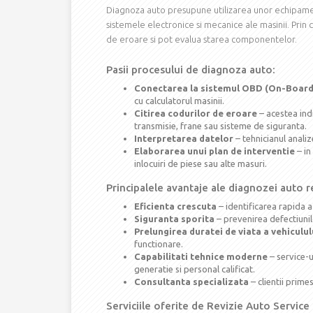
Diagnoza auto presupune utilizarea unor echipam
sistemele electronice si mecanice ale masinii. Prin c
de eroare si pot evalua starea componentelor.
Pasii procesului de diagnoza auto:
Conectarea la sistemul OBD (On-Board
cu calculatorul masinii.
Citirea codurilor de eroare
– acestea ind
transmisie, frane sau sisteme de siguranta.
Interpretarea datelor
– tehnicianul analiz
Elaborarea unui plan de interventie
– in
inlocuiri de piese sau alte masuri.
Principalele avantaje ale diagnozei auto re
Eficienta crescuta
– identificarea rapida 
Siguranta sporita
– prevenirea defectiunil
Prelungirea duratei de viata a vehiculul
functionare.
Capabilitati tehnice moderne
– service-
generatie si personal calificat.
Consultanta specializata
– clientii prim
Serviciile oferite de Revizie Auto Service