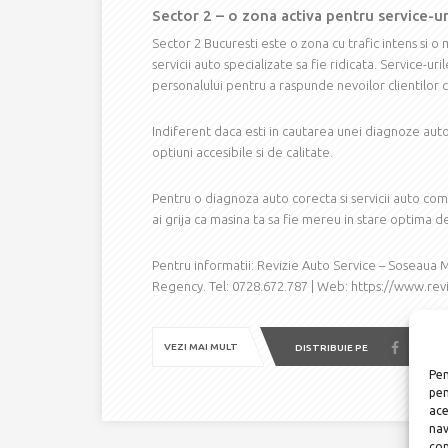
Sector 2 – o zona activa pentru service-u
Sector 2 Bucuresti este o zona cu trafic intens si
servicii auto specializate sa fie ridicata. Service-u
personalului pentru a raspunde nevoilor clientilor 
Indiferent daca esti in cautarea unei diagnoze aut
optiuni accesibile si de calitate.
Pentru o diagnoza auto corecta si servicii auto co
ai grija ca masina ta sa fie mereu in stare optima d
Pentru informatii: Revizie Auto Service – Soseaua M
Regency. Tel: 0728.672.787 | Web: https://www.rev
VEZI MAI MULT
DISTRIBUIE PE
Pen
pen
ace
nav
con